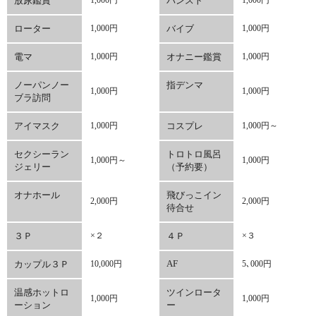
放尿鑑賞
1,000円
パンスト
1,000円
ローター
1,000円
バイブ
1,000円
電マ
1,000円
オナニー鑑賞
1,000円
ノーパンノー
指デンマ
1,000円
1,000円
ブラ訪問
アイマスク
1,000円
コスプレ
1,000円～
セクシーラン
トロトロ風呂
1,000円～
1,000円
ジェリー
（予約要）
オナホール
飛びっこイン
2,000円
2,000円
待合せ
３Ｐ
×２
４Ｐ
×３
AF
カップル３Ｐ
10,000円
5､000円
温感ホットロ
ツインロータ
1,000円
1,000円
ーション
ー