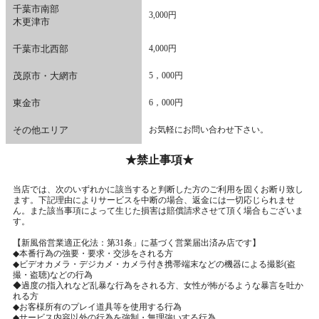
千葉市南部
3,000円
木更津市
千葉市北西部
4,000円
茂原市・大網市
5，000円
東金市
6，000円
その他エリア
お気軽にお問い合わせ下さい。
★禁止事項★
当店では、次のいずれかに該当すると判断した方のご利用を固くお断り致し
ます。下記理由によりサービスを中断の場合、返金には一切応じられませ
ん。また該当事項によって生じた損害は賠償請求させて頂く場合もございま
す。
【新風俗営業適正化法：第31条」に基づく営業届出済み店です】
◆本番行為の強要・要求・交渉をされる方
◆ビデオカメラ・デジカメ・カメラ付き携帯端末などの機器による撮影(盗
撮・盗聴)などの行為
◆過度の指入れなど乱暴な行為をされる方、女性が怖がるような暴言を吐か
れる方
◆お客様所有のプレイ道具等を使用する行為
◆サービス内容以外の行為を強制・無理強いする行為