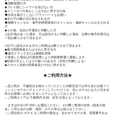
◆泥酔状態の方
◆プレイ前にシャワーを浴びない方
◆ストーカー行為もしくはそれに準ずる行為
◆当店を媒介としないプライベートなお誘い
◆女の子が嫌がる行為をされる方
◆無断キャンセル・御予約時間直前のキャンセル・連続キャンセルをされる
方
◆その他、当店が不適切と判断した方
上記行為があった場合、又は該当すると判断した場合、以降の御予約受付は
一切お断りさせて頂きます。
※以下に該当される方のご利用はお断りさせて頂きます。
◆暴力団関係者またはそれに準ずる方
◆違法ドラッグまたは薬物乱用者
※発覚した場合は行政指導により所轄警察署に通報します。
◆性病の方もしくはその疑いのある方（女性の判断による）
◆スカウト目的の同業者及びそれに準ずる方。
★ご利用方法★
-- 恋人気分、不倫気分を味わっていただくため駅近辺でお待ち合わせ後ファ
ッションホテルへチェックインしていただくか、先にホテルにお入り頂き女
性がお部屋へお伺いするシステムとなっております --
-- ご利用エリアは 千葉県内 広域、自宅 出張となっております --
・まずは0120-297-900へお電話ください。その際ご希望の女性（指名の場
合）と待ち合わせ駅・場所・ホテル等をお知らせください。
（ご宿泊先の ホテル をご利用の場合は、合わせてホテル名、部屋番号をお