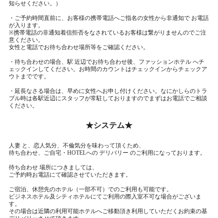
知らせください。）
・ご予約時間直前に、お客様の携帯電話へご指名の女性から非通知で お電話
が入ります。
※携帯電話の非通知着信拒否をなされているお客様は繋がりませんのでご注
意ください。
女性と電話でお待ち合わせ場所等をご確認ください。
・待ち合わせの場合、駅 近辺でお待ち合わせ後、ファッションホテル へチ
ェックインしてください。お時間のカウントはチェックインからチェックア
ウトまでです。
・延長なさる場合は、早めに女性へお申し付けください。なにかしらのトラ
ブル時は各駅近辺にスタッフが常駐しておりますのでまずはお電話でご相談
ください。
★システム★
人妻 と、恋人気分、不倫気分を味わって頂くため、
待ち合わせ、ご自宅・HOTELへの デリバリー のご利用になっております。
待ち合わせ 場所につきましては、
ご予約時お電話にて確認させていただきます。
ご宿泊、休憩先のホテル（一部不可）でのご利用も可能です。
ビジネスホテル及シティホテルにてご利用の際入室不可な場合がございま
す。
その場合は近隣の利用可能ホテルへご移動頂き利用していただくお約束の基