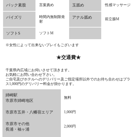
バック素股
言葉責め
玉舐め
性感マッサージ
時間内無制限発
パイズリ
アナル舐め
前立腺M
射
ソフトS
ソフトM
※女性によって出来ないプレイもございます
★交通費★
千葉県内広域にお伺いさせて頂きます。
お気軽にお問い合わせ下さい。
ご自宅及びホテルへのデリバリー及ご指定場所以外でのお待ち合わせはプラ
ス1,000円のデリバリー料金が掛かります。
姉崎駅
無料
市原市姉崎地区
市原市五井・八幡宿エリア
1,000円
市原市その他
2,000円
長浦・袖ヶ浦