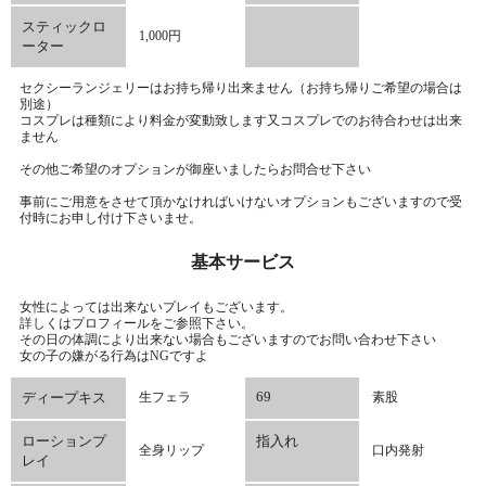
スティックロ
1,000円
ーター
セクシーランジェリーはお持ち帰り出来ません（お持ち帰りご希望の場合は
別途）
コスプレは種類により料金が変動致します又コスプレでのお待合わせは出来
ません
その他ご希望のオプションが御座いましたらお問合せ下さい
事前にご用意をさせて頂かなければいけないオプションもございますので受
付時にお申し付け下さいませ。
基本サービス
女性によっては出来ないプレイもございます。
詳しくはプロフィールをご参照下さい。
その日の体調により出来ない場合もございますのでお問い合わせ下さい
女の子の嫌がる行為はNGですよ
69
ディープキス
生フェラ
素股
ローションプ
指入れ
全身リップ
口内発射
レイ